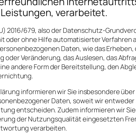
freundlichen Internetauftritts,
Leistungen, verarbeitet.
 (EU) 2016/679, also der Datenschutz-Grundv
 mit oder ohne Hilfe automatisierter Verfahre
rsonenbezogenen Daten, wie das Erheben, da
g oder Veränderung, das Auslesen, das Abfr
ine andere Form der Bereitstellung, den Abgl
ernichtung.
ärung informieren wir Sie insbesondere über
sonenbezogener Daten, soweit wir entweder 
itung entscheiden. Zudem informieren wir Sie
erung der Nutzungsqualität eingesetzten Fr
ntwortung verarbeiten.