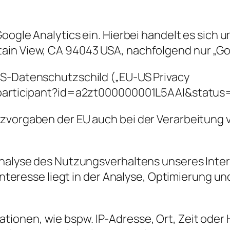
 Google Analytics ein. Hierbei handelt es sic
ain View, CA 94043 USA, nachfolgend nur „Go
US-Datenschutzschild („EU-US Privacy
v/participant?id=a2zt000000001L5AAI&status
tzvorgaben der EU auch bei der Verarbeitung 
Analyse des Nutzungsverhaltens unseres Intern
s Interesse liegt in der Analyse, Optimierung 
ionen, wie bspw. IP-Adresse, Ort, Zeit oder