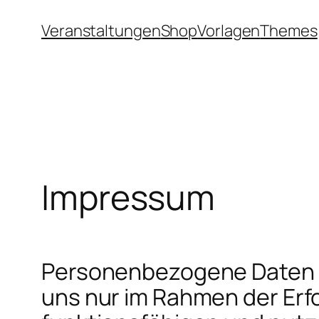
Zum
Veranstaltungen
Shop
Vorlagen
Themes
Inhalt
springen
Impressum
Personenbezogene Daten (
uns nur im Rahmen der Erfo