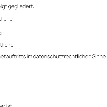
lgt gegliedert:
tliche
g
tliche
etauftritts im datenschutzrechtlichen Sinne i
r ist: